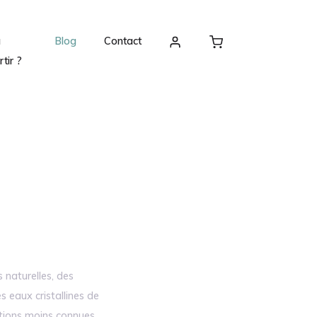
ù
Blog
Contact
rtir ?
 naturelles, des
s eaux cristallines de
tions moins connues,