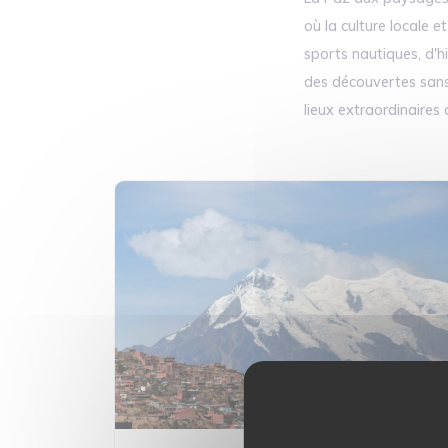
où la culture locale 
sports nautiques, d'h
des découvertes sans 
lieux extraordinaires