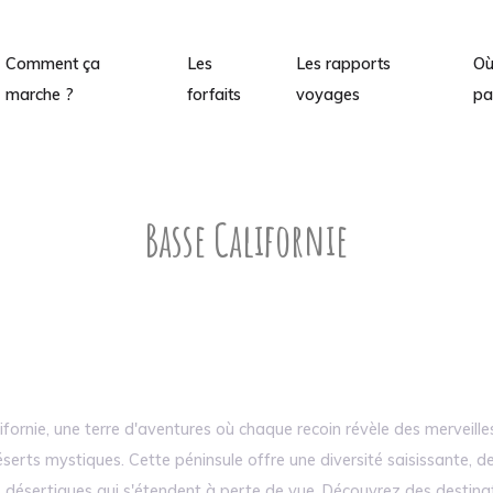
Comment ça
Les
Les rapports
O
marche ?
forfaits
voyages
pa
Basse Californie
ifornie, une terre d'aventures où chaque recoin révèle des merveilles
serts mystiques. Cette péninsule offre une diversité saisissante, de
désertiques qui s'étendent à perte de vue. Découvrez des destina