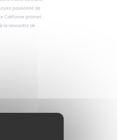
s soyez passionné de
se Californie promet
à la rencontre de