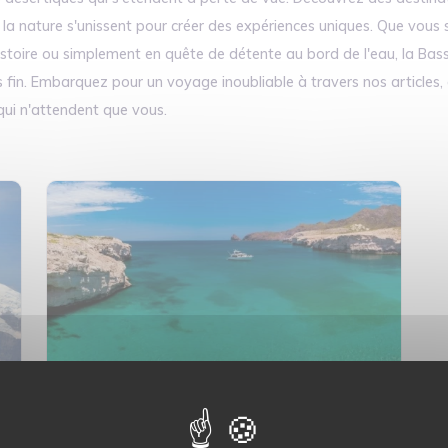
et la nature s'unissent pour créer des expériences uniques. Que vou
istoire ou simplement en quête de détente au bord de l'eau, la Bas
fin. Embarquez pour un voyage inoubliable à travers nos articles, 
 qui n'attendent que vous.