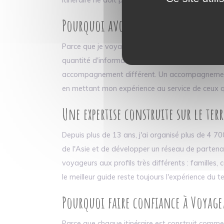
Pourquoi avoir créé Voyagez Futé ?
Parce que je voyais trop de personnes renoncer à
quantité d'informations disponibles sur Internet
accompagnement différent. Un accompagnement h
en mettant mon expérience au service de ceux q
Une expertise construite sur le ter
Depuis plus de 13 ans, j'ai organisé plus de 4 
de l'Asie et de développer un réseau de partena
voyageurs aux profils très différents : familles
le meilleur guide reste toujours l'expérience du
Pourquoi faire confiance à Voyagez
Parce que chaque itinéraire est construit comme