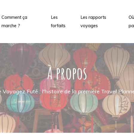
Comment ça
Les
Les rapports
O
marche ?
forfaits
voyages
pa
À propos
 Voyagez Futé : l'histoire de la première Travel Plann