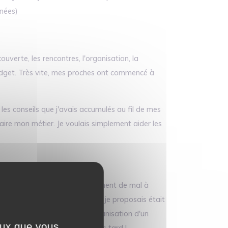
nnées)
uverte, les rencontres, l'organisation, la
budget. Très vite, mes proches ont commencé à
les conseils que j'avais accumulés au fil de mes
ire mon métier. Je voulais simplement aider les
gole aujourd'hui. J'avais énormément de mal à
nner une valeur puisque ce que je proposais était
t rester accessible. Que l'organisation d'un
ceux que vous
ore Voyagez Futé treize ans plus tard !