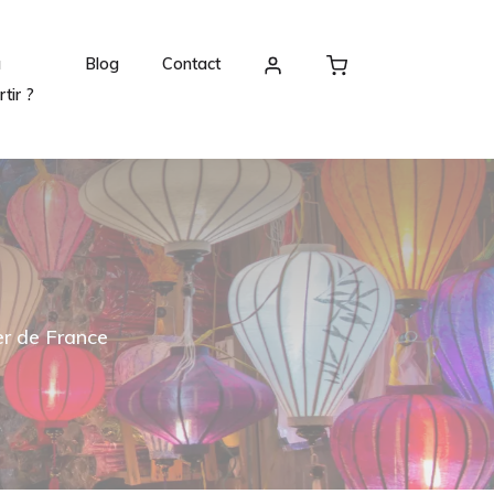
ù
Blog
Contact
rtir ?
er de France