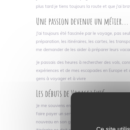
plus tard je tiens toujours la route et que j'ai 
Une passion devenue un métier...
J'ai toujours été fascinée par le voyage, pas seu
préparation, les itinéraires, les cartes, les t
me demander de les aider à préparer leurs vacanc
Je passais des heures à rechercher des vols, con
expériences et de mes escapades en Europe et d
gens à voyager et à vivre
Les débuts de Voyagez Futé
Je me souviens encore de mes premiers tarifs : 5 
faire payer un service qui consistait simplement
nouveau en son genre ! Aujourd'hui encore, cette
Ce site util
itinéraire ne doit pas devenir un luxe réservé à