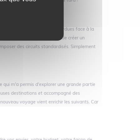
très cher. D'autres étaient perdues face à la
it qu'il devait être possible de créer un
mposer des circuits standardisés. Simplement
e qui m'a permis d'explorer une grande partie
breuses destinations et accompagné des
 nouveau voyage vient enrichir les suivants. Car
dre vos envies, votre budget, votre façon de