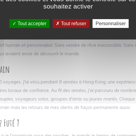
souhaitez activer
Tout accepter
Tout refuser
Personnaliser
 leurs projets. Certaines pensaient que voyager coûtait forcément 
. D'autres encore manquaient simplement de temps. Je me suis alors d
umain et personnalisé. Sans vendre de rêve inaccessible. Sans i
ui avaient envie de découvrir le monde.
rain
700 voyages. J'ai vécu pendant 8 années à Hong Kong, une expérienc
ires locaux de confiance. Au fil des années, j'ai parcouru de nom
, couples, voyageurs solos, groupes d'amis ou jeunes mariés. Chaque
 terrain mais les retours de mes clients de façon permanente aussi
 Futé ?
 si je l'organisais pour des proches. Je prends le temps de compren