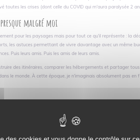
bravé toutes les crises (dont celle du COVID qui m'aura paralysée 2 a
 presque malgré moi
lement pour les paysages mais pour tout ce qu'il représente : la déco
ransports, les astuces permettant de vivre davantage avec un même 
es. Puis leurs amis. Puis les amis de leurs amis.
struire des itinéraires, comparer les hébergements et partager tous 
ans le monde. À cette époque, je n'imaginais absolument pas en fa
€ si partage sur Facebook, 8 € tarif plein. Oui, seulement. J'en ri
, à mes yeux, à partager mes connaissances et encore plus à lui do
 philosophie n'a jamais changé. Je suis convaincue que le voyage doi
ise des cookies et vous donne le contrôle sur 
 quelques personnes. Et c'est précisément cette vision qui guide enc