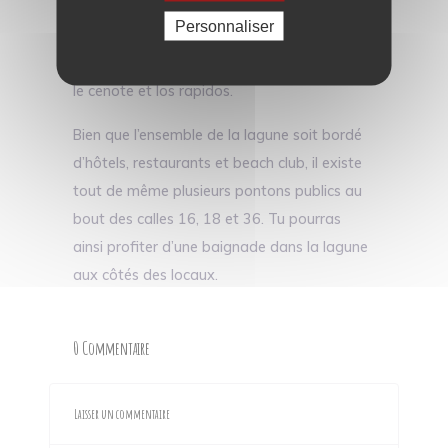
pas sur la lagune le Mercredi. Il est
Personnaliser
également bon de noter que la crème solaire
est interdite pour se baigner dans la lagune,
le cenote et los rapidos.
Bien que l’ensemble de la lagune soit bordé
d’hôtels, restaurants et beach club, il existe
tout de même plusieurs pontons publics au
bout des calles 16, 18 et 36. Tu pourras
ainsi profiter d’une baignade dans la lagune
aux côtés des locaux.
0 Commentaire
Laisser un commentaire