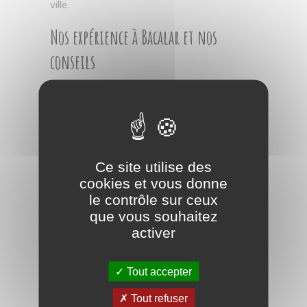
ville.
Nos expérience à Bacalar et nos
conseils
La ville de Bacalar aura été un réel coup de
cœur pour moi : ville agréable, peu
touristique et avec la magie de la lagune. Il
fait bon se détendre au bord de la lagune
Ce site utilise des
avec son eau douce, transparente et
cookies et vous donne
chaude. Le petit centre-ville (aux alentours
le contrôle sur ceux
du parque principal à l’angle calle 5 et 20)
que vous souhaitez
offre différents choix de restaurants le soir
activer
ainsi que des stands de crêpes, glaces et
marquesitas.
Tout accepter
N’oublies pas que les bateaux ne naviguent
Tout refuser