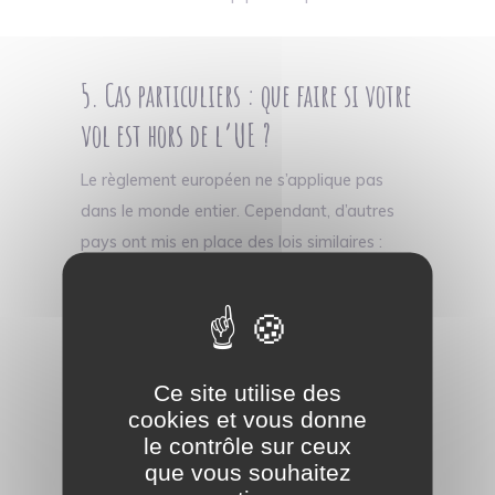
5. Cas particuliers : que faire si votre
vol est hors de l’UE ?
Le règlement européen ne s’applique pas
dans le monde entier. Cependant, d’autres
pays ont mis en place des lois similaires :
- Aux États-Unis
, les règles en matière de
compensation sont moins favorables, sauf
en cas de refus d’embarquement.
Ce site utilise des
- Au Canada
, la réglementation protège les
cookies et vous donne
passagers et permet d’obtenir une
le contrôle sur ceux
compensation allant jusqu’à 1 000 CAD.
que vous souhaitez