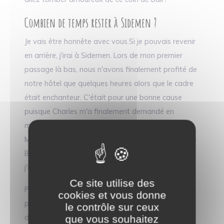
Combien de temps rester à Sidemen ?
Je vais être honnête avec vous.Si je pouvais revenir
en arrière, j'irai à Sidemen. Lors de mon premier
passage là bas, nous n'avons finalement profité de
notre hôtel que quelques heures alors que le cadre
était enchanteur. C'était pour une bonne cause
puisque Charles m'a finalement demandé en
mariage à Ubud
dans cet hôtel
Mais c'est probablement l'une des seules étapes de
Bali pour laquelle je me dis souvent : "Qu'est ce que
j'aurai aimé y rester et découvrir ce coin de l'île" !
Ce site utilise des
Pour moi, la répartition de deux nuits semble
cookies et vous donne
parfaite. Cela permet de de profiter de son hôtel,
le contrôle sur ceux
de partir découvrir les rizières, de visiter les
que vous souhaitez