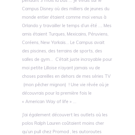
pendant 3 mois là bas … Je vivais sur le
Campus Disney où des milliers de jeunes du
monde entier étaient comme moi venus à
Orlando y travailler le temps d’un été …. Mes
amis étaient Turques, Mexicains, Péruviens,
Coréens, New Yorkais… Le Campus avait
des piscines, des terrains de sports, des
salles de gym… C’était juste incroyable pour
moi petite Lilloise n’ayant jamais vu de
choses pareilles en dehors de mes séries TV
(mon pêcher mignon) ! Une vie rêvée où je
découvrais pour la première fois le
« American Way of life » …
J’ai également découvert les outlets où les
polos Ralph Lauren coûtaient moins cher
qu’un pull chez Promod , les autoroutes