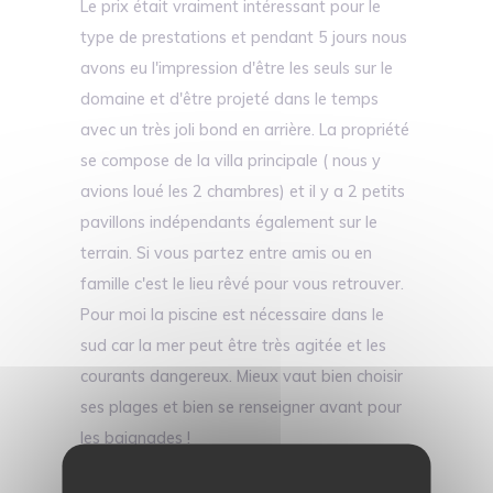
Le prix était vraiment intéressant pour le
type de prestations et pendant 5 jours nous
avons eu l'impression d'être les seuls sur le
domaine et d'être projeté dans le temps
avec un très joli bond en arrière. La propriété
se compose de la villa principale ( nous y
avions loué les 2 chambres) et il y a 2 petits
pavillons indépendants également sur le
terrain. Si vous partez entre amis ou en
famille c'est le lieu rêvé pour vous retrouver.
Pour moi la piscine est nécessaire dans le
sud car la mer peut être très agitée et les
courants dangereux. Mieux vaut bien choisir
ses plages et bien se renseigner avant pour
les baignades !