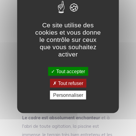
Ce site utilise des
cookies et vous donne
le contrôle sur ceux
que vous souhaitez
activer
Tout accepter
Tout refuser
Midigama plantation villa : Un vrai coup de cœur !
Personnaliser
Le cadre est absolument enchanteur
et à
l'abri de toute agitation, la piscine est
immense, le terrain très bien entretenu et les