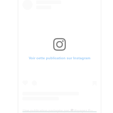
Voir cette publication sur Instagram
Une publication partagée par 🌍Voyagez Futé (depuis 2014)🌍 (@voyagezfute)