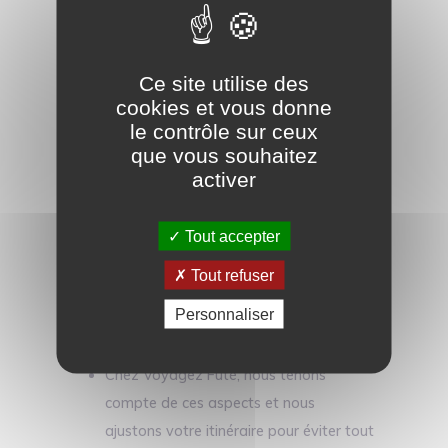
jours fériés
Il est facile de négliger les fuseaux horaires,
ou de ne pas vérifier les jours fériés locaux.
Ce site utilise des
Cela peut impacter votre programme, car
cookies et vous donne
le contrôle sur ceux
certaines activités ou services pourraient ne
que vous souhaitez
pas être disponibles.
activer
Comment l’éviter ?
Tout accepter
Anticipez les décalages horaires et
informez-vous sur les jours fériés ou
Tout refuser
événements locaux qui pourraient
Personnaliser
perturber vos plans.
Chez Voyagez Futé, nous tenons
compte de ces aspects et nous
ajustons votre itinéraire pour éviter tout