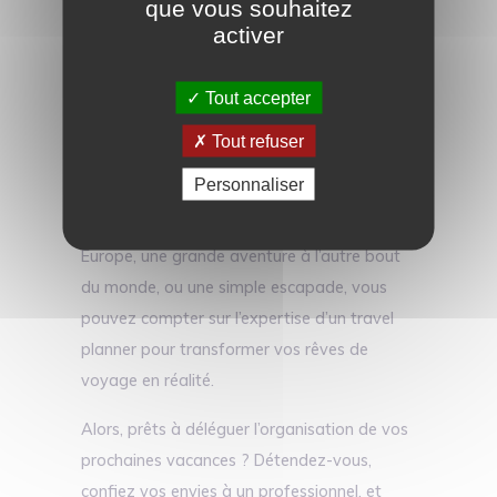
que vous souhaitez
planner !
activer
En résumé, opter pour les services d’un
Tout accepter
travel planner avec Voyagez futé c’est
s’offrir la liberté de partir serein, avec la
Tout refuser
certitude que tout a été pensé pour que
Personnaliser
vous viviez les meilleures vacances
possibles. Que ce soit pour un week-end en
Europe, une grande aventure à l’autre bout
du monde, ou une simple escapade, vous
pouvez compter sur l’expertise d’un travel
planner pour transformer vos rêves de
voyage en réalité.
Alors, prêts à déléguer l’organisation de vos
prochaines vacances ? Détendez-vous,
confiez vos envies à un professionnel, et