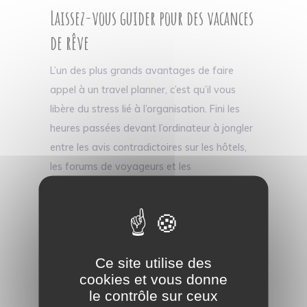
Laissez-vous guider pour des vacances
de rêve
L’un des plus grands avantages de faire
appel à un travel planner, c’est qu’il vous
libère du stress lié à l’organisation. Fini les
heures passées devant l’ordinateur à jongler
entre les avis contradictoires sur les hôtels,
les forums de voyageurs et les
comparateurs de prix. Vous n'avez plus qu'à
vous détendre, faire confiance à votre travel
planner, et profiter d’un voyage clé en main.
Voyagez futé exerce cette profession
Ce site utilise des
depuis 2013 et l'a même créé donc autant
cookies et vous donne
dire que vous avez peu de chance de vous
le contrôle sur ceux
tromper en nous choisissant comme travel