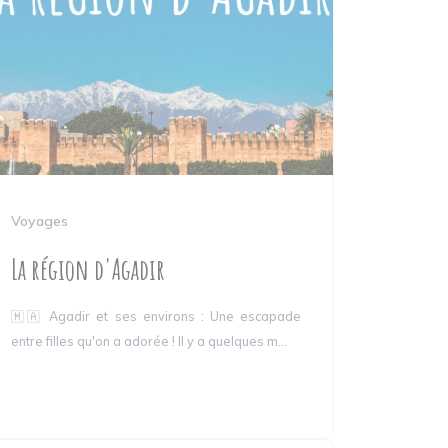
Voyages
La région d'Agadir
🇲🇦 Agadir et ses environs : Une escapade
entre filles qu'on a adorée ! Il y a quelques m...