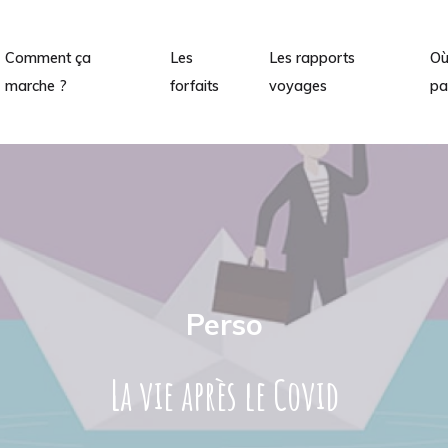
Comment ça
Les
Les rapports
O
marche ?
forfaits
voyages
pa
Perso
La vie après le Covid