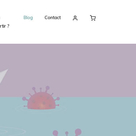
ù
Blog
Contact
rtir ?