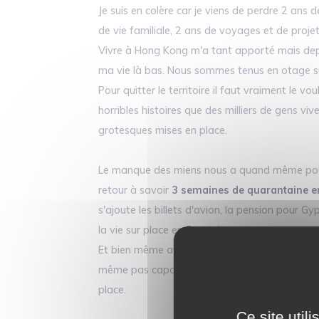
Je suis en colère car je viens de perdre 2 ans 
de vie familiale, 2 ans de voyages et de proje
Vivre à Hong Kong m'a tant apporté mais depui
ma vie là bas. Nous sommes tenus en otage su
Pour quitter le territoire il faut vraiment le v
horribles histoires que des milliers de gens 
grotesques mises en place.
Le manque des miens nous a quand même pous
retour à savoir
3 semaines de quarantaine en
s'ajoute les billets d'avion, la pension pour G
la vie sur place en France)
Et bien même avec cela Hong Kong a réussi à ba
même pas capable de rentrer chez moi en étan
place.
Ce site util