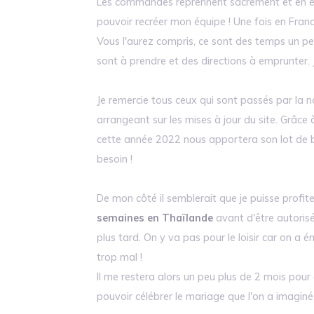
Les commandes reprennent sacrément et en éta
pouvoir recréer mon équipe ! Une fois en France
Vous l'aurez compris, ce sont des temps un p
sont à prendre et des directions à emprunter. J'
Je remercie tous ceux qui sont passés par la no
arrangeant sur les mises à jour du site. Grâce 
cette année 2022 nous apportera son lot de be
besoin !
De mon côté il semblerait que je puisse profit
semaines en Thaïlande
avant d'être autoris
plus tard. On y va pas pour le loisir car on a é
trop mal !
Il me restera alors un peu plus de 2 mois pou
pouvoir célébrer le mariage que l'on a imaginé