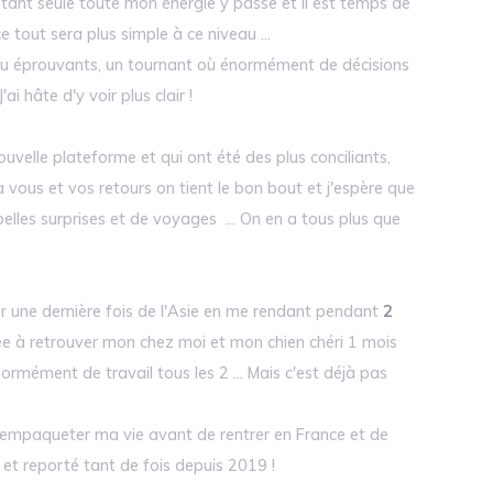
nt seule toute mon énergie y passe et il est temps de
 tout sera plus simple à ce niveau ...
eu éprouvants, un tournant où énormément de décisions
ai hâte d'y voir plus clair !
uvelle plateforme et qui ont été des plus conciliants,
à vous et vos retours on tient le bon bout et j'espère que
lles surprises et de voyages ... On en a tous plus que
er une dernière fois de l'Asie en me rendant pendant
2
ée à retrouver mon chez moi et mon chien chéri 1 mois
normément de travail tous les 2 ... Mais c'est déjà pas
r empaqueter ma vie avant de rentrer en France et de
 et reporté tant de fois depuis 2019 !