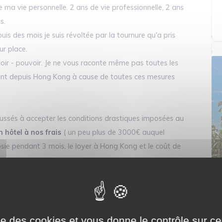
de ma vie personnelle. 2 ans de vie professionnelle, 2 ans
ts.
s des mois je suis révoltée par la tournure qu'a pris
r place.
ouloir - pouvoir. Je ne vous raconte même pas toutes les
vivent depuis Hong Kong à cause de toutes ces mesures
sés à accepter les conditions drastiques imposées au
 hôtel à nos frais
( un peu plus de 3000€ auquel
ypsie pendant 3 mois, le loyer à Hong Kong et le coût de
nnir 8 pays de son territoire dont la France. Je ne suis
t permanent résident après plus de 8 ans de vie sur
ise des cookies et vous donne le contrôle sur 