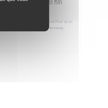
Galle, le fort colonial le plus
mignon du Sri Lanka
✨ Bienvenue à Galle, Fort Colonial Prisé du Sri
Lanka qui détonne avec le reste du voyag...